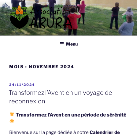
Aller
au
contenu
principal
ARURA
Qi Gong à Tours
Menu
MOIS :
NOVEMBRE 2024
PUBLIÉ
24/11/2024
LE
Transformez l’Avent en un voyage de
reconnexion
Transformez l’Avent en une période de sérénité
Bienvenue sur la page dédiée à notre
Calendrier de