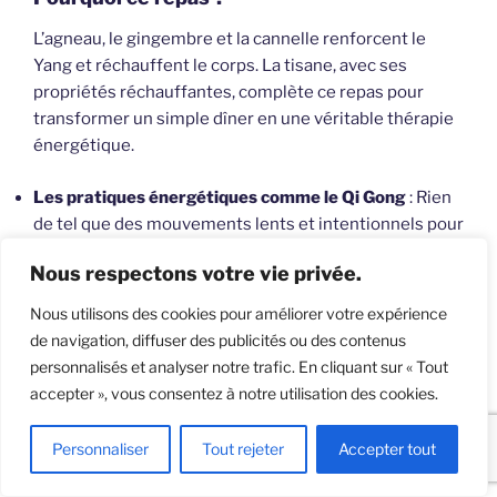
L’agneau, le gingembre et la cannelle renforcent le
Yang et réchauffent le corps. La tisane, avec ses
propriétés réchauffantes, complète ce repas pour
transformer un simple dîner en une véritable thérapie
énergétique.
Les pratiques énergétiques comme le Qi Gong
: Rien
de tel que des mouvements lents et intentionnels pour
stimuler la circulation énergétique, renforcer vos reins,
Nous respectons votre vie privée.
et recharger votre réservoir de Yang.
Forme de Qi Gong : « Renforcer l’énergie
Nous utilisons des cookies pour améliorer votre expérience
des reins et recharger le Yang »
de navigation, diffuser des publicités ou des contenus
personnalisés et analyser notre trafic. En cliquant sur « Tout
Pour stimuler la circulation énergétique, renforcer les
accepter », vous consentez à notre utilisation des cookies.
reins et recharger le Yang, une excellente pratique est
le
« Ba Duan Jin »
(les Huit Pièces de Brocart). Parmi les
Personnaliser
Tout rejeter
Accepter tout
huit exercices, l’un d’entre eux se concentre
particulièrement sur les reins et l’énergie Yang.