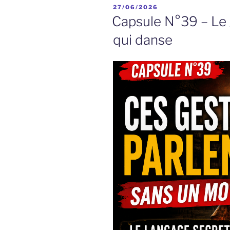
PUBLIÉ
27/06/2026
LE
Capsule N°39 – Le g
qui danse