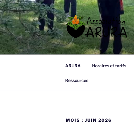
Aller
au
contenu
principal
ARURA
Qi Gong à Tours
ARURA
Horaires et tarifs
Ressources
MOIS :
JUIN 2026