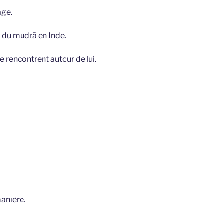
age.
e du mudrā en Inde.
e rencontrent autour de lui.
anière.