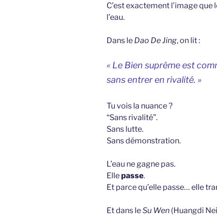
C’est exactement l’image que l
l’eau.
Dans le
Dao De Jing
, on lit :
« Le Bien suprême est comme
sans entrer en rivalité. »
Tu vois la nuance ?
“Sans rivalité”.
Sans lutte.
Sans démonstration.
L’eau ne gagne pas.
Elle
passe
.
Et parce qu’elle passe… elle tr
Et dans le
Su Wen
(Huangdi Neij