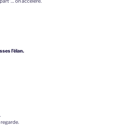
part”… on accélère.
sses l’élan.
.
e regarde.