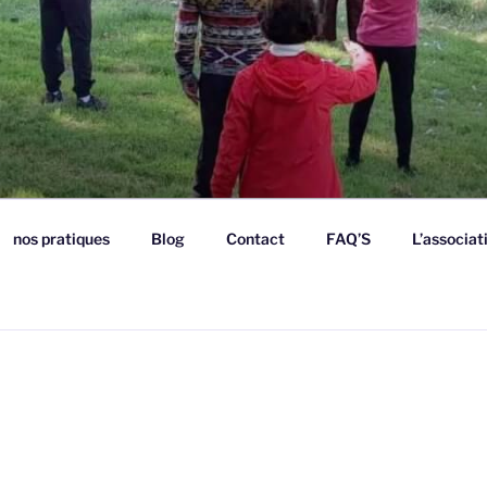
nos pratiques
Blog
Contact
FAQ’S
L’associat
G