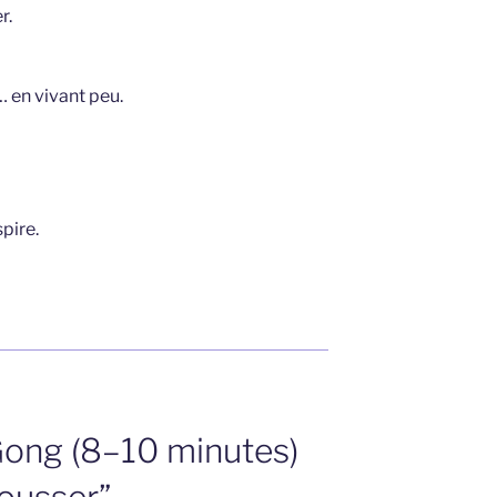
r.
… en vivant peu.
spire.
ong (8–10 minutes)
pousser”