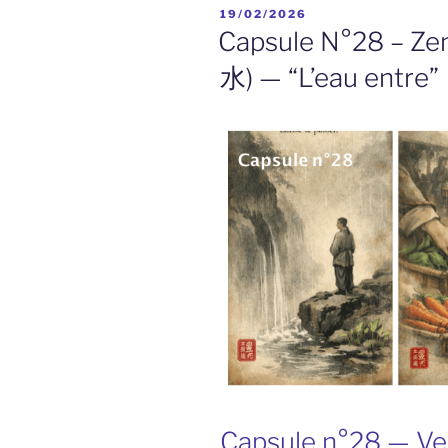
PUBLIÉ
19/02/2026
LE
Capsule N°28 – Zen
水) — “L’eau entre”
Capsule n°28 — Ve