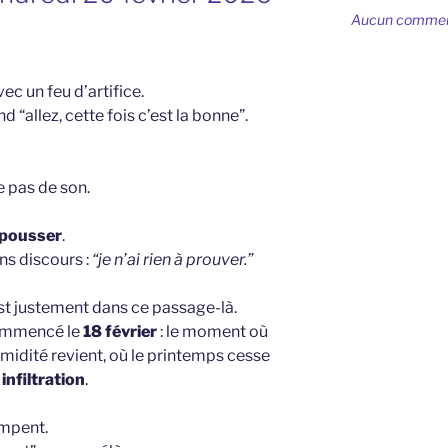
Aucun commenta
ec un feu d’artifice.
 “allez, cette fois c’est la bonne”.
e pas de son.
 pousser
.
s discours :
“je n’ai rien à prouver.”
st justement dans ce passage-là.
commencé le
18 février
: le moment où
humidité revient, où le printemps cesse
e
infiltration
.
ompent.