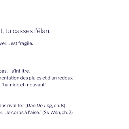
, tu casses l’élan.
ver… est fragile.
s, il s’infiltre.
entation des pluies et d’un redoux
 à “humide et mouvant”.
ns rivalité.” (
Dao De Jing
, ch. 8)
r… le corps à l’aise.” (
Su Wen
, ch. 2)