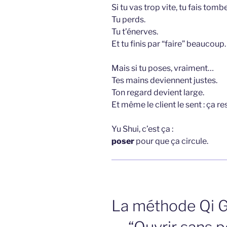
Si tu vas trop vite, tu fais tombe
Tu perds.
Tu t’énerves.
Et tu finis par “faire” beaucoup
Mais si tu poses, vraiment…
Tes mains deviennent justes.
Ton regard devient large.
Et même le client le sent : ça re
Yu Shui, c’est ça :
poser
pour que ça circule.
La méthode Qi G
— “Ouvrir sans 