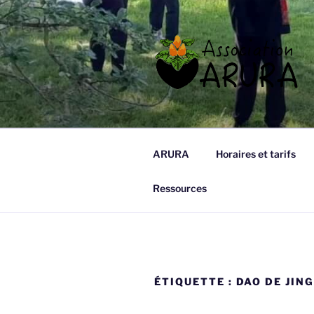
Aller
au
contenu
principal
ARURA
Qi Gong à Tours
ARURA
Horaires et tarifs
Ressources
ÉTIQUETTE :
DAO DE JIN