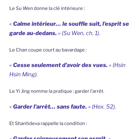
Le
Su Wen
donne la clé intérieure :
«
Calme intérieur… le souffle suit, l’esprit se
garde au-dedans.
» (
Su Wen
, ch. 1).
Le Chan coupe court au bavardage :
«
Cesse seulement d’avoir des vues.
» (
Hsin
Hsin Ming
).
Le Yi Jing nomme la pratique : garder l’arrêt.
«
Garder l’arrêt… sans faute.
» (Hex. 52).
Et Shantideva rappelle la condition :
«
Garder soigneusement son esprit.
»