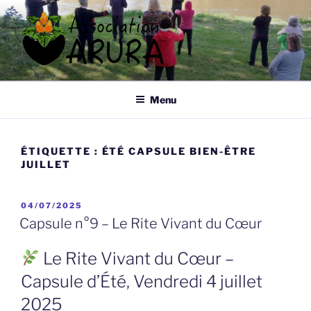
Aller
au
contenu
principal
ARURA
Qi Gong à Tours
Menu
ÉTIQUETTE :
ÉTÉ CAPSULE BIEN-ÊTRE
JUILLET
PUBLIÉ
04/07/2025
LE
Capsule n°9 – Le Rite Vivant du Cœur
Le Rite Vivant du Cœur –
Capsule d’Été, Vendredi 4 juillet
2025