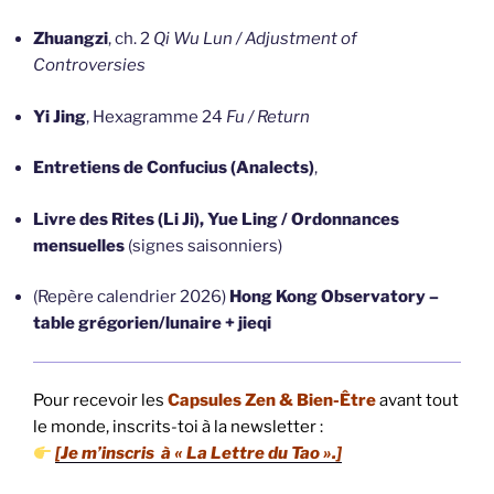
Zhuangzi
, ch. 2
Qi Wu Lun / Adjustment of
Controversies
Yi Jing
, Hexagramme 24
Fu / Return
Entretiens de Confucius (Analects)
,
Livre des Rites (Li Ji), Yue Ling / Ordonnances
mensuelles
(signes saisonniers)
(Repère calendrier 2026)
Hong Kong Observatory –
table grégorien/lunaire + jieqi
Pour recevoir les
Capsules Zen & Bien-Être
avant tout
le monde, inscrits-toi à la newsletter :
[Je m’inscris à « La Lettre du Tao ».]