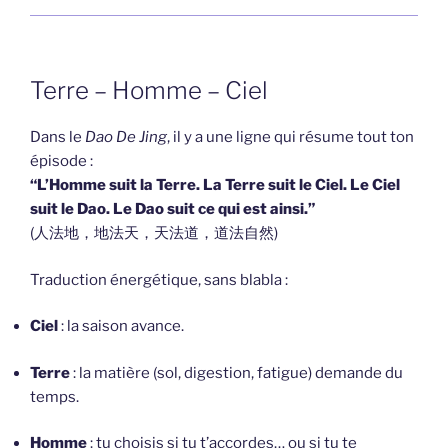
Terre – Homme – Ciel
Dans le
Dao De Jing
, il y a une ligne qui résume tout ton
épisode :
“L’Homme suit la Terre. La Terre suit le Ciel. Le Ciel
suit le Dao. Le Dao suit ce qui est ainsi.”
(人法地，地法天，天法道，道法自然)
Traduction énergétique, sans blabla :
Ciel
: la saison avance.
Terre
: la matière (sol, digestion, fatigue) demande du
temps.
Homme
: tu choisis si tu t’accordes… ou si tu te