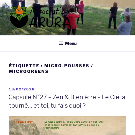
Aller
au
contenu
principal
ARURA
Qi Gong à Tours
Menu
ÉTIQUETTE :
MICRO-POUSSES /
MICROGREENS
PUBLIÉ
13/02/2026
LE
Capsule N°27 – Zen & Bien être – Le Ciel a
tourné… et toi, tu fais quoi ?