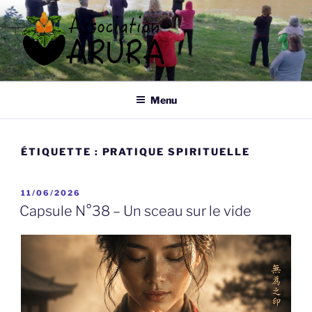
Aller
au
contenu
principal
ARURA
Qi Gong à Tours
Menu
ÉTIQUETTE :
PRATIQUE SPIRITUELLE
PUBLIÉ
11/06/2026
LE
Capsule N°38 – Un sceau sur le vide