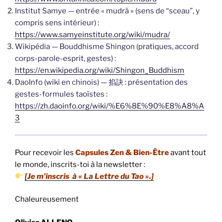
Institut Samye — entrée « mudrā » (sens de “sceau”, y
compris sens intérieur) :
https://www.samyeinstitute.org/wiki/mudra/
Wikipédia — Bouddhisme Shingon (pratiques, accord
corps-parole-esprit, gestes) :
https://en.wikipedia.org/wiki/Shingon_Buddhism
DaoInfo (wiki en chinois) — 掐訣 : présentation des
gestes-formules taoïstes :
https://zh.daoinfo.org/wiki/%E6%8E%90%E8%A8%A
3
Pour recevoir les
Capsules Zen & Bien-Être
avant tout
le monde, inscrits-toi à la newsletter :
[Je m’inscris à « La Lettre du Tao ».]
Chaleureusement