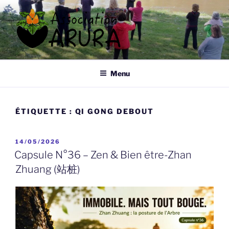
Aller
au
contenu
principal
ARURA
Qi Gong à Tours
Menu
ÉTIQUETTE :
QI GONG DEBOUT
PUBLIÉ
14/05/2026
LE
Capsule N°36 – Zen & Bien être-Zhan
Zhuang (站桩)