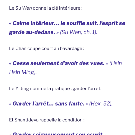
Le
Su Wen
donne la clé intérieure :
«
Calme intérieur… le souffle suit, l’esprit se
garde au-dedans.
» (
Su Wen
, ch. 1).
Le Chan coupe court au bavardage :
«
Cesse seulement d’avoir des vues.
» (
Hsin
Hsin Ming
).
Le Yi Jing nomme la pratique : garder l’arrêt.
«
Garder l’arrêt… sans faute.
» (Hex. 52).
Et Shantideva rappelle la condition :
«
Garder soigneusement son esprit.
»