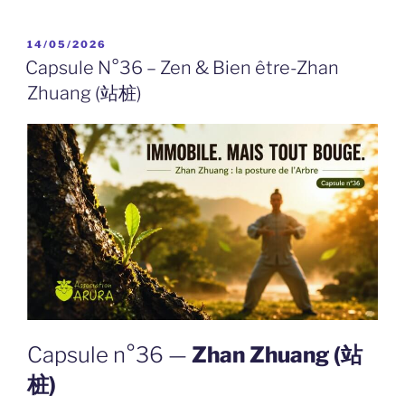
PUBLIÉ
14/05/2026
LE
Capsule N°36 – Zen & Bien être-Zhan
Zhuang (站桩)
Capsule n°36 —
Zhan Zhuang (站
桩)