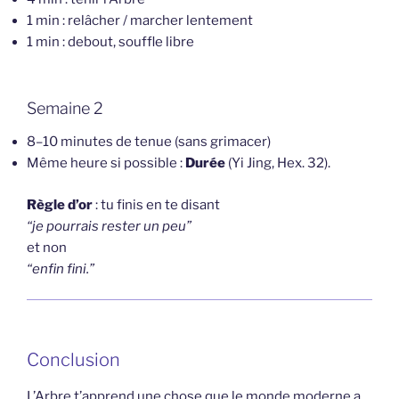
1 min : relâcher / marcher lentement
1 min : debout, souffle libre
Semaine 2
8–10 minutes de tenue (sans grimacer)
Même heure si possible :
Durée
(Yi Jing, Hex. 32).
Règle d’or
: tu finis en te disant
“je pourrais rester un peu”
et non
“enfin fini.”
Conclusion
L’Arbre t’apprend une chose que le monde moderne a