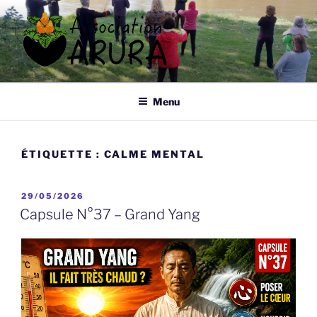
Aller
au
contenu
principal
ARURA
Qi Gong à Tours
Menu
ÉTIQUETTE :
CALME MENTAL
PUBLIÉ
29/05/2026
LE
Capsule N°37 – Grand Yang