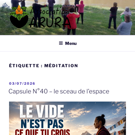
Aller
au
contenu
principal
ARURA
Qi Gong à Tours
Menu
ÉTIQUETTE :
MÉDITATION
PUBLIÉ
03/07/2026
LE
Capsule N°40 – le sceau de l’espace