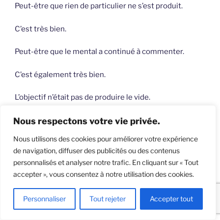
Peut-être que rien de particulier ne s’est produit.
C’est très bien.
Peut-être que le mental a continué à commenter.
C’est également très bien.
L’objectif n’était pas de produire le vide.
Le vide fabriqué devient encore une chose à défendre.
Nous respectons votre vie privée.
Nous utilisons des cookies pour améliorer votre expérience
L’objectif était plus simple :
de navigation, diffuser des publicités ou des contenus
personnalisés et analyser notre trafic. En cliquant sur « Tout
remarquer qu’une pensée n’occupe jamais réellement
accepter », vous consentez à notre utilisation des cookies.
tout l’espace.
Personnaliser
Tout rejeter
Accepter tout
Elle donne cette impression parce que l’attention se
contracte autour d’elle.