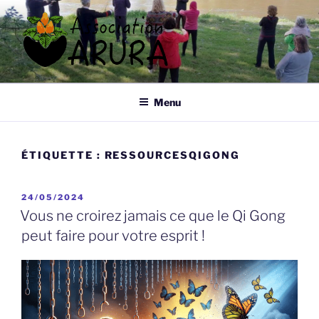
Aller
au
contenu
principal
ARURA
Qi Gong à Tours
Menu
ÉTIQUETTE :
RESSOURCESQIGONG
PUBLIÉ
24/05/2024
LE
Vous ne croirez jamais ce que le Qi Gong
peut faire pour votre esprit !